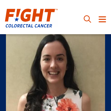
跳
至
内
容