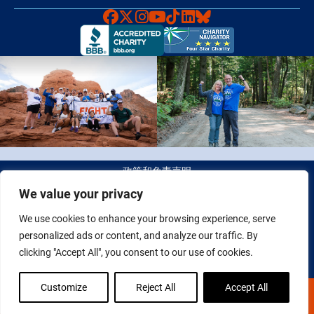
Faceboook
X
Instagram
YouTube
TikTok
LinkedIn
Bluesky
政策和免责声明
We value your privacy
© 2026 Fight Colorectal Cancer 版权所有。 税务识别号（Tax
We use cookies to enhance your browsing experience, serve
ID）：20-2622550
personalized ads or content, and analyze our traffic. By
clicking "Accept All", you consent to our use of cookies.
Customize
Reject All
Accept All
现在捐赠