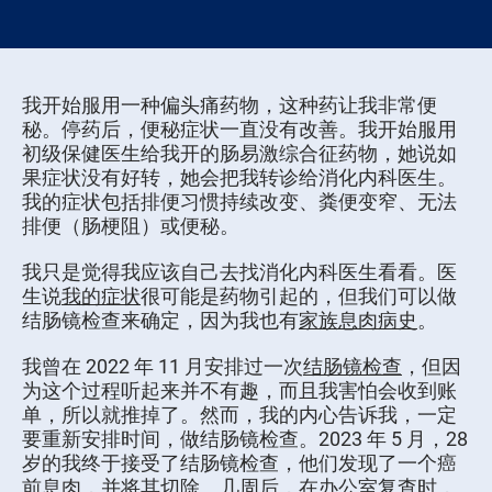
我开始服用一种偏头痛药物，这种药让我非常便
秘。停药后，便秘症状一直没有改善。我开始服用
初级保健医生给我开的肠易激综合征药物，她说如
果症状没有好转，她会把我转诊给消化内科医生。
我的症状包括排便习惯持续改变、粪便变窄、无法
排便（肠梗阻）或便秘。
我只是觉得我应该自己去找消化内科医生看看。医
生说
我的症状
很可能是药物引起的，但我们可以做
结肠镜检查来确定，因为我也有
家族息肉病史
。
我曾在 2022 年 11 月安排过一次
结肠镜检查
，但因
为这个过程听起来并不有趣，而且我害怕会收到账
单，所以就推掉了。然而，我的内心告诉我，一定
要重新安排时间，做结肠镜检查。2023 年 5 月，28
岁的我终于接受了结肠镜检查，他们发现了一个癌
前息肉，并将其切除。几周后，在办公室复查时，