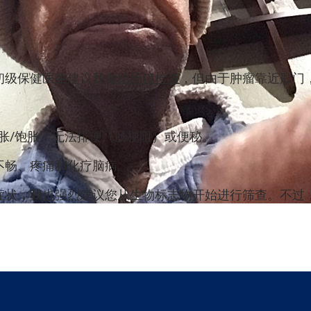
。初级保健医生建议我做
结肠镜检查
，但由于肿瘤靠近肛门
。
胀/饱胀、无法排便（肠梗阻）或便秘。
不畅、疼痛和化疗脑病。
症状，我也强烈建议您从生物标志物开始进行筛查。不过