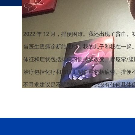
2022 年 12 月，排便困难。我还出现了贫血
当医生透露诊断结果时，我的儿子和我在一起
体征和症状包括排便习惯持续改变、胃痉挛/腹
治疗包括化疗和放疗，副作用包括疲劳、排便
不寻求建议是不明智的。即使您没有任何具体