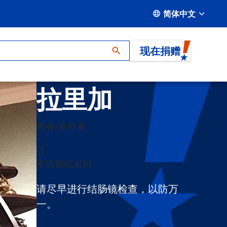
简体中文
现在捐赠
拉玛-拉奥-奇
拉里加
患者/幸存者
不适用或未知
请尽早进行结肠镜检查，以防万
一。