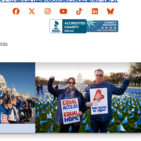
Faceboook
X
Instagram
YouTube
TikTok
LinkedIn
Bluesky
550