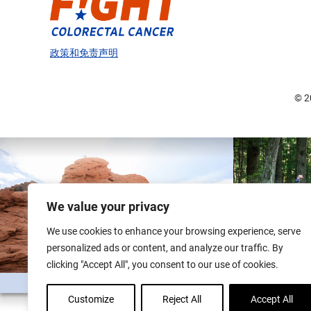
政策和免责声明
© 
We value your privacy
We use cookies to enhance your browsing experience, serve
personalized ads or content, and analyze our traffic. By
clicking "Accept All", you consent to our use of cookies.
Customize
Reject All
Accept All