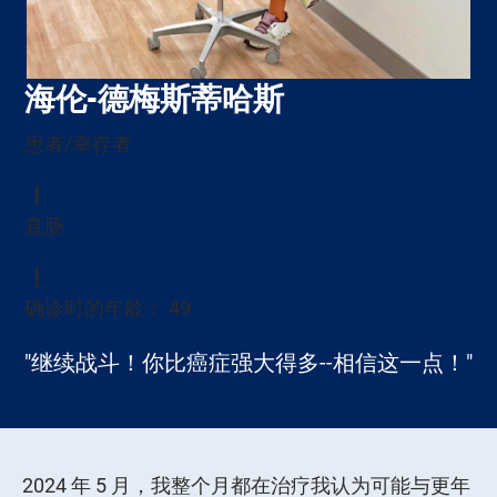
海伦-德梅斯蒂哈斯
患者/幸存者
直肠
确诊时的年龄： 49
"继续战斗！你比癌症强大得多--相信这一点！"
2024 年 5 月，我整个月都在治疗我认为可能与更年