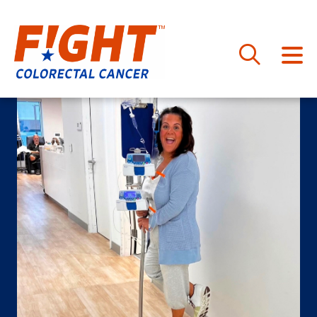
跳
至
内
容