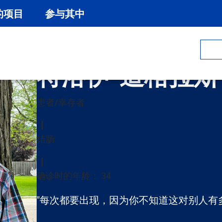
的项目
参与其中
特洛伊-道格拉斯
患者/幸存者
结肠
确诊时的年龄： 34
"每次都要出现，因为你不知道这对别人有