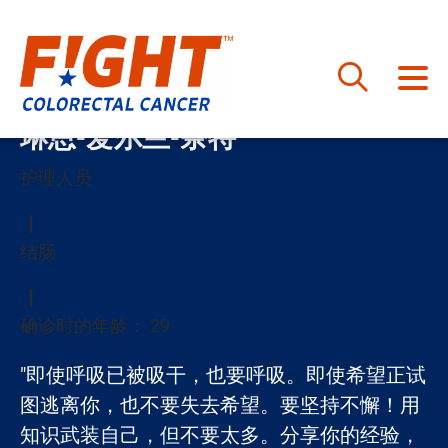
跳
琳恩-爱尔兰-奈特
至
内
护理人员
容
结肠
确诊时的年龄： 29
"即使呼吸已被吸干，也要呼吸。即使希望正试
图逃离你，也不要失去希望。要坚持不懈！用
知识武装自己，但不要太多。分享你的经验，