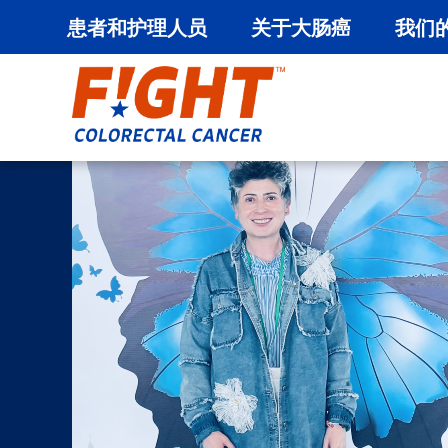
患者和护理人员
关于大肠癌
我们
跳
至
内
容