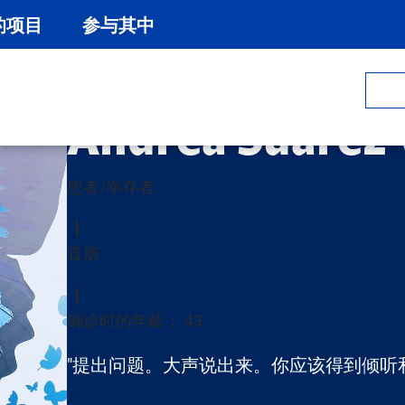
的项目
参与其中
Andrea Suarez 
患者/幸存者
直肠
确诊时的年龄： 43
"提出问题。大声说出来。你应该得到倾听