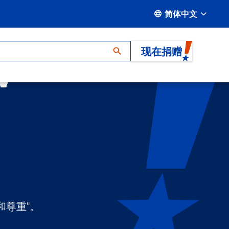
简体中文
现在捐赠
V
和尊重"。