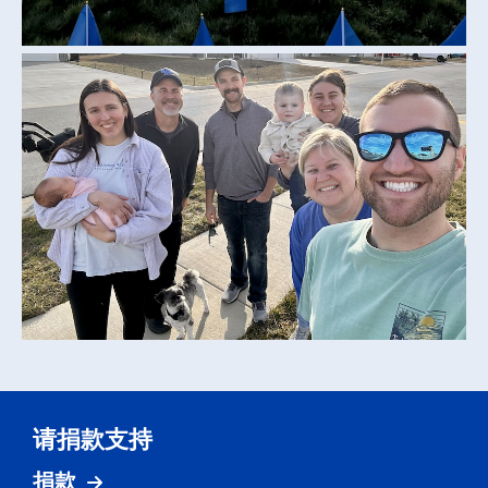
请捐款支持
捐款