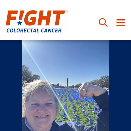
跳
至
内
容