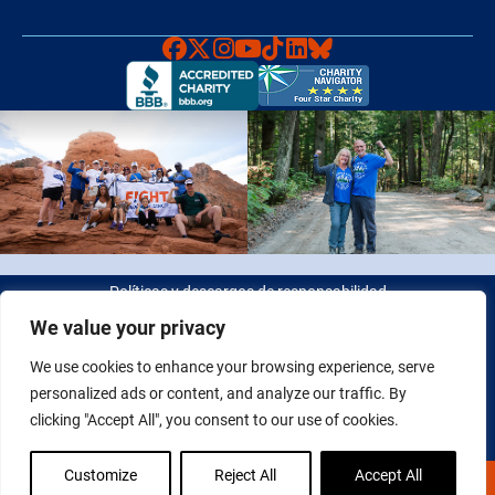
Faceboook
X
Instagram
YouTube
TikTok
LinkedIn
Bluesky
Políticas y descargos de responsabilidad
We value your privacy
© 2026 Fight Colorectal Cancer. Todos los derechos reservados.
We use cookies to enhance your browsing experience, serve
Identificación fiscal: 20-2622550
personalized ads or content, and analyze our traffic. By
clicking "Accept All", you consent to our use of cookies.
Customize
Reject All
Accept All
DONA AHORA