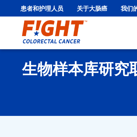
患者和护理人员
关于大肠癌
我们
跳
至
内
容
生物样本库研究