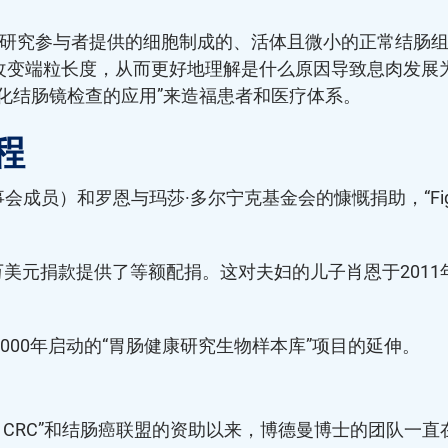
由研究参与者提供的细胞制成的、活体且微小的正常结肠
改变端粒长度，从而更好地理解是什么原因导致息肉发展为
化结肠镜检查的应用”来造福患者和医疗体系。
程
C董事会成员）和罗恩与玛莎·多尔宁克基金会的慷慨捐助，“Fi
万美元捐款提供了等额配捐。这对夫妇的儿子肖恩于2011
所于2000年启动的“胃肠健康研究生物样本库”项目的延伸。
ht CRC”和结肠癌联盟的资助以来，博德曼博士的团队一