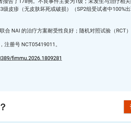
试者报告了178例。不良事件主要为1级；未发生与治疗相关
级皮疹（无皮肤坏死或破损）（SP2组受试者中100%出
5 联合 NAI 的治疗方案耐受性良好；随机对照试验（RC
udy/，注册号 NCT05419011。
3389/fimmu.2026.1809281
？