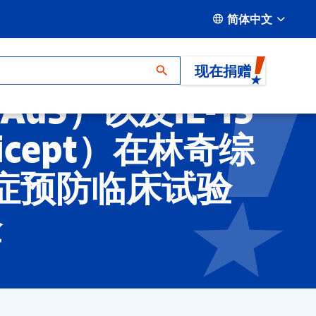
简体中文
现在捐赠
-Ad5）以及IL-15
cept）在林奇综
癌症预防临床试验
验