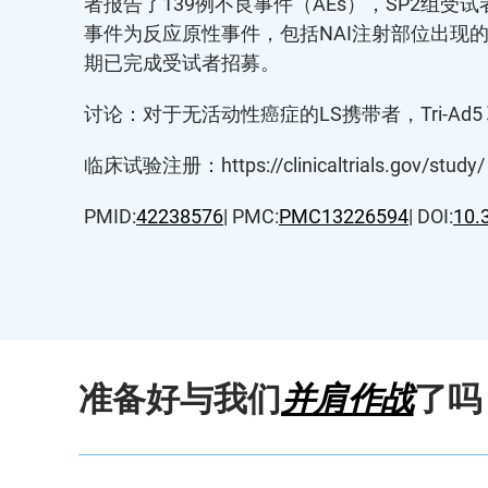
者报告了139例不良事件（AEs），SP2组受
事件为反应原性事件，包括NAI注射部位出现的3
期已完成受试者招募。
讨论：对于无活动性癌症的LS携带者，Tri-Ad
临床试验注册：https://clinicaltrials.gov/st
PMID:
42238576
| PMC:
PMC13226594
| DOI:
10.
准备好与我们
并肩作战
了吗