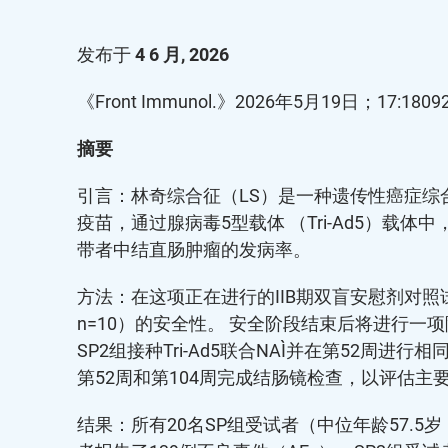
发布于
4 6 月, 2026
《Front Immunol.》2026年5月19日；17:18092
摘要
引言：林奇综合征（LS）是一种遗传性癌症综合征
疫苗，通过腺病毒5型载体 （Tri-Ad5）载体
带者中结直肠肿瘤的发病率。
方法：在这项正在进行的IIB期双盲安慰剂对照试验
n=10）的安全性。 安全阶段结束后将进行一项
SP2组接种Tri-Ad5联合NAI，并在第52周进
第52周和第104周完成结肠镜检查，以评估
结果：所有20名SP组受试者（中位年龄57.5