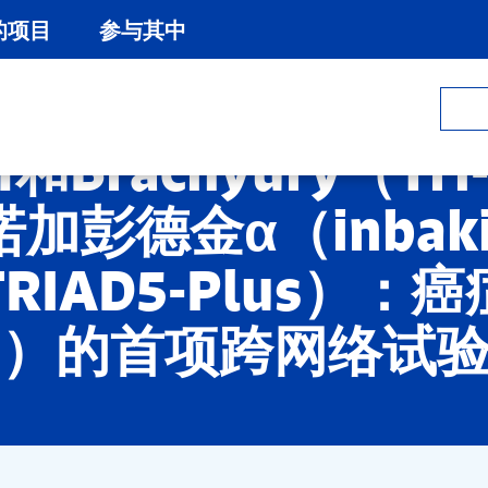
的项目
参与其中
和Brachyury（Tri
彭德金α（inbaki
IAD5-Plus）：
et）的首项跨网络试