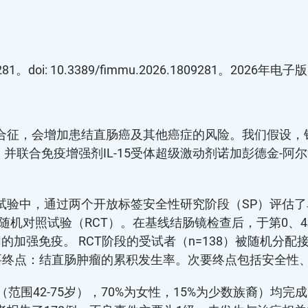
81。doi: 10.3389/fimmu.2026.1809281。2026年电子
，会增加患结直肠癌及其他癌症的风险。我们假设，针对肿瘤
中，并联合免疫增强剂IL-15受体超级激动剂诺加彭德金-阿
中，通过两个开放标签安全性研究阶段（SP）评估了单用Tri-
随机对照试验（RCT）。在基线结肠镜检查后，于第0、4和8
行相同的加强免疫。 RCT阶段的受试者（n=138）被随机分配
主要终点：结直肠肿瘤的累积发生率。次要终点包括安全性
岁（范围42-75岁），70%为女性，15%为少数族裔）均