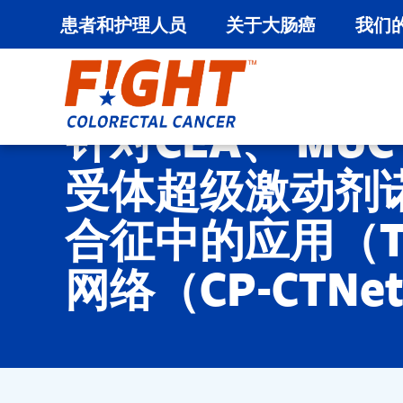
患者和护理人员
关于大肠癌
我们
跳
至
内
针对CEA、 MUC1
容
受体超级激动剂诺加
合征中的应用（TR
网络（CP-CTN