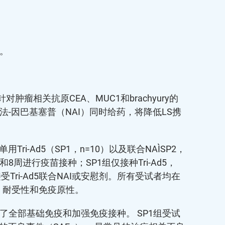
版。
相关抗原CEA、MUC1和brachyury的
尔法-因巴基塞普（NAI）同时给药，将降低LS携
Ad5（SP1，n=10）以及联合NAI（SP2，
周进行疫苗接种；SP1组仅接种Tri-Ad5，
接受Tri-Ad5联合NAI或安慰剂。所有受试者均在
、耐受性和免疫原性。
完成了全部基础免疫和加强免疫接种。 SP1组受试