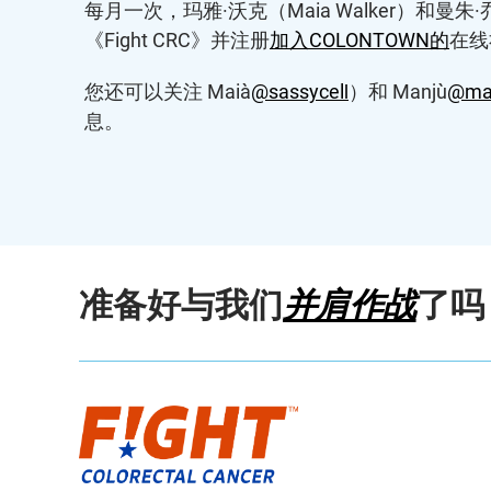
每月一次，玛雅·沃克（Maia Walker）和
《Fight CRC》并注册
加入COLONTOWN的
在线
您还可以关注 Maia（
@sassycell
）和 Manju（
@ma
息。
准备好与我们
并肩作战
了吗