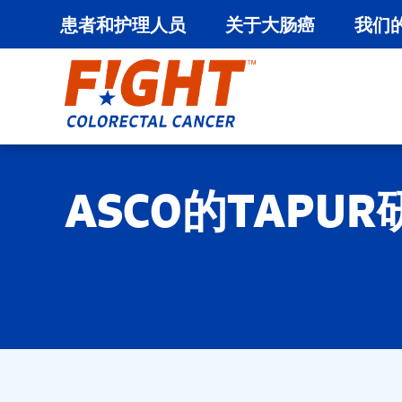
患者和护理人员
关于大肠癌
我们
跳
至
内
容
ASCO的TAPUR