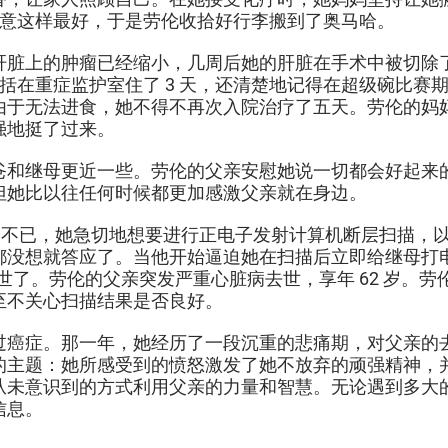
她同意这样最好，于是劳伦收拾好行李搬到了奥马哈。
脏上的肿瘤已经缩小，几周后她的肝脏在手术中被切除了
包括在重症监护室住了 3 天，还清楚地记得在超级碗比
由于无法进食，她不得不再次入院治疗了五天。劳伦的妈
强地挺了过来。
爸和继母更近一些。劳伦的父亲安慰她说一切都会好起来
但她比以往任何时候都更加感激父亲就在身边。
疗而兴奋不已，她急切地想要进行正电子发射计算机断层扫描
都没想就答应了。当他开始逼迫她在扫描后立即给继母打
世了。劳伦的父亲突发严重心脏病去世，享年 62 岁。
至不关心扫描结果是否良好。
过癌症。那一年，她经历了一段沉重的悲痛期，对父亲的
的主题：她所感受到的愤怒激发了她不放弃的顽强精神，
从未意识到的方式利用父亲的力量和智慧。无论遇到多大
信息。