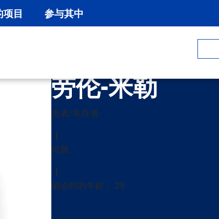
的项目
参与其中
劳伦-米勒
患者/幸存者
结肠
确诊时的年龄： 29