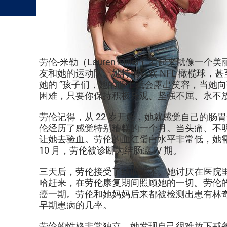
劳伦-米勒（Lauren Miller）看起来
友和她的运动队。她特别喜欢 NFL 橄榄球
她的 ”孩子们，她的脸上就会露出笑容，当她
困难，只要你保持积极乐观、坚强不屈、永不
劳伦记得，从 22 岁开始，她就感觉自己的
伦经历了感觉特别糟糕的一个月。当头痛、不
让她去验血。劳伦的血红蛋白水平非常低，她需
10 月，劳伦被诊断为结肠癌 IV 期。
三天后，劳伦接受了结肠手术。她讨厌在医院
哈赶来，在劳伦康复期间照顾她的一切。劳伦的
癌一期。劳伦和她妈妈后来都被检测出患有林
早期患病的几率。
劳伦的性格非常独立，她发现自己很难放下戒