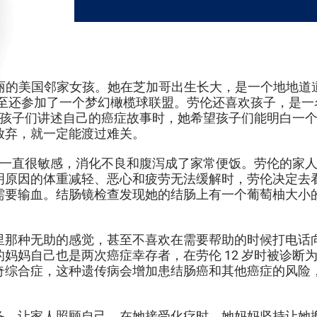
就像一个美丽的美国邻家女孩。她在芝加哥出生长大，是一个
，甚至还参加了一个梦幻橄榄球联盟。劳伦还喜欢孩子，是一
向孩子们讲述自己的癌症故事时，她希望孩子们能明白一
放弃，就一定能渡过难关。
肠胃一直很敏感，消化不良和腹泻成了家常便饭。劳伦的家人
明原因的体重减轻、恶心和疲劳无法缓解时，劳伦决定去
要输血。结肠镜检查发现她的结肠上有一个葡萄柚大小的肿
里那种无助的感觉，甚至不喜欢在需要帮助的时候打电话
妈妈自己也是两次癌症幸存者，在劳伦 12 岁时被诊断
奇综合症，这种遗传病会增加患结肠癌和其他癌症的风险
备，让家人照顾自己。在她接受化疗时，她妈妈坚持让她