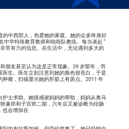
地地道道的中西部人，热爱她的家庭、她的众多终身好
名中学特殊教育教师和啦啦队教练。每当谈起 ”
个非常有力的信息。在生活中，无论遇到多大的
和朋友甚至认为这是正常现象。29 岁那年，劳
看医生。医生立刻注意到她的脸色很苍白，于是
瘤，扫描显示她的肝脏上有斑点。2011 年
向护士求助。她很感谢妈妈的帮助，妈妈从奥马
为卵巢癌和子宫癌二期，六年后又被诊断为结肠
，也会增加在
搬到内布拉斯加州，但劳伦犹豫了。她已经独自