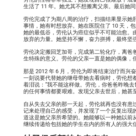
生活了 11 年。她尤其不想搬离父亲。最后
劳伦完成了为期八周的治疗，扫描结果显示她肝
事情，她有时想放弃。她在医院住了 10 天，
她的最低谷，劳伦认为癌症似乎不可能治愈。
放弃的力量。她坚持不懈，奋力拼搏，最终坚
劳伦决定搬回芝加哥，完成第二轮化疗，离爸
生特殊的意义。劳伦的父亲一直是她的偶像，
那是 2012 年 6 月，劳伦为即将结束治
一刻说要代替她的继母带她去看病时，劳伦想
着泪说：”我不能这样做。劳伦，你爸爸昨晚去
的任何事情都要艰难。发现父亲去世后，她甚
自从失去父亲的那一天起，劳伦就再也没有患
记来处理自己的感受，并发现了一个反复出现
道这是她父亲所希望的。她能够以一种她以前
继续传递给包括她的学生在内的所有人的强大