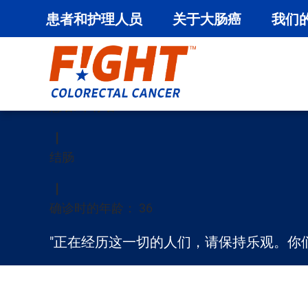
患者和护理人员
关于大肠癌
我们
坦娜-布朗
跳
至
内
患者/幸存者
容
结肠
确诊时的年龄： 36
"正在经历这一切的人们，请保持乐观。你