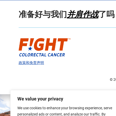
准备好与我们
并肩作战
了吗
政策和免责声明
© 
We value your privacy
We use cookies to enhance your browsing experience, serve
personalized ads or content, and analyze our traffic. By