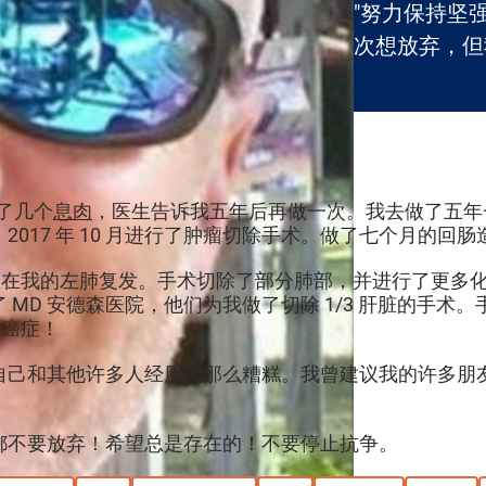
"努力保持坚
次想放弃，但
了几个
息肉
，医生告诉我五年后再做一次。我去做了五年一次的
2017 年 10 月进行了肿瘤切除手术。做了七个月的
术。癌症在我的左肺复发。手术切除了部分肺部，并进行了更
D 安德森医院，他们为我做了切除 1/3 肝脏的手术。手术
有癌症！
自己和其他许多人经历的那么糟糕。我曾建议我的许多朋
都不要放弃！希望总是存在的！不要停止抗争。