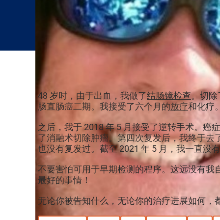
48 岁时，由于出血，我做了
结肠镜检查
。切除
肠直肠癌二期。我接受了六个月的
放疗
和化疗。
之后，我于 2018 年 5 月接受了逆转手
了消融术切除肿瘤。第四次复发后，我终于去了 M
也没有复发过。截至 2021 年 5 月，我一直没
不要害怕可用于早期检测的程序。这远没有我
最好的事情！
无论你被告知什么，无论你的治疗进展如何，