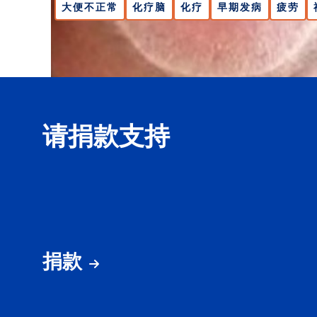
大便不正常
化疗脑
化疗
早期发病
疲劳
请捐款支持
捐款