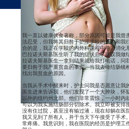
我一直以健康饮食著称，部分原因可能是我曾
法忍受，但我将其归咎于护理学校的压力和我
合的是，我正在学校的内外科课程中学习消化系统。我决定去
巴拉诺夫斯基医生听了我的症状后，建议我做
拉诺夫斯基医生一拿到结果就给我打电话，问我
要归咎于我严重贫血的事实。当我去做结肠镜
找出我贫血的原因。
当我从手术中醒来时，护士问我是否愿意让我
医生进来告诉我，他们发现了一个大肿块，怀
以外的纽约州北部。他们非常震惊，一小时内
可以为我实施结肠部分切除术。我立即被安排
没有住过院，甚至没有输过液，现在却躺在医
我又见到了所有人，并于当天下午接受了手术
常疼痛。我意识到，我在医院的经历是护理工