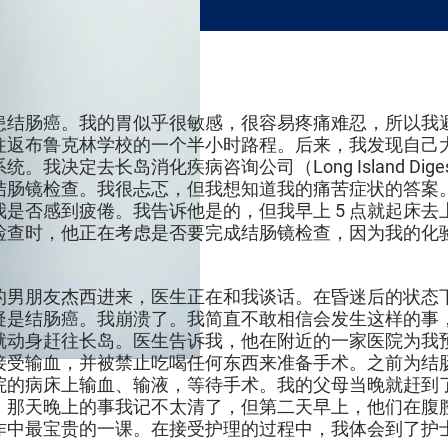
患结肠癌。我的胃似乎很敏感，很容易疼痛难忍，所以我
往返布鲁克林学校的一个半小时路程。后来，我发现自己
长岛消化疾病咨询公司（Long Island Digestive 
结肠镜检查。我很忐忑，但我想知道我的痛苦症状的答案
是否感到疲倦。我告诉他是的，但我早上 5 点就起床去上
检查时，他正在考虑是否要完成结肠镜检查，因为我的化
的男朋友杰西进来，医生正在和我谈话。在昏迷后的状态
疑是结肠癌。我崩溃了。我简直不敢相信会发生这样的事
就动身赶往长岛。医生告诉我，他在附近的一家医院为我
接受输血，并被禁止吃喝任何东西来准备手术。之前为结
院的病床上输血、输液，等待手术。我的父母当晚就赶到
。那天晚上的事我记不太清了，但第二天早上，他们在腹
作中最宝贵的一课。在接受护理的过程中，我体会到了护