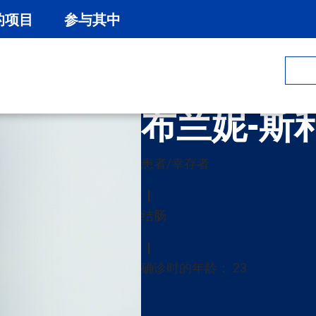
的项目
参与其中
布兰妮-斯
患者/幸存者
结肠
确诊时的年龄： 23