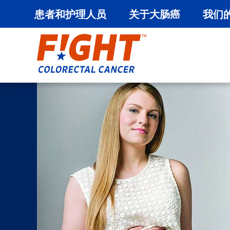
患者和护理人员
关于大肠癌
我们
跳
至
内
容