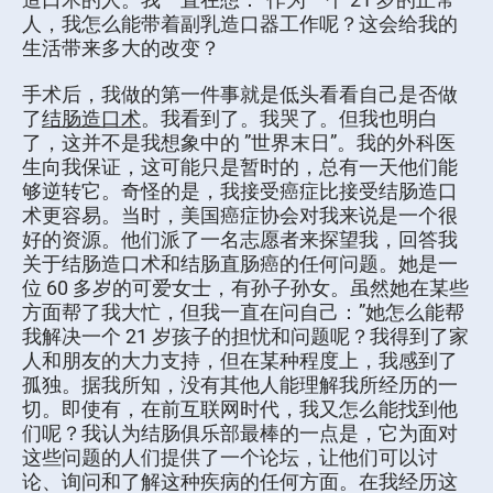
人，我怎么能带着副乳造口器工作呢？这会给我的
生活带来多大的改变？
手术后，我做的第一件事就是低头看看自己是否做
了
结肠造口术
。我看到了。我哭了。但我也明白
了，这并不是我想象中的 ”世界末日”。我的外科医
生向我保证，这可能只是暂时的，总有一天他们能
够逆转它。奇怪的是，我接受癌症比接受结肠造口
术更容易。当时，美国癌症协会对我来说是一个很
好的资源。他们派了一名志愿者来探望我，回答我
关于结肠造口术和结肠直肠癌的任何问题。她是一
位 60 多岁的可爱女士，有孙子孙女。虽然她在某些
方面帮了我大忙，但我一直在问自己：”她怎么能帮
我解决一个 21 岁孩子的担忧和问题呢？我得到了家
人和朋友的大力支持，但在某种程度上，我感到了
孤独。据我所知，没有其他人能理解我所经历的一
切。即使有，在前互联网时代，我又怎么能找到他
们呢？我认为结肠俱乐部最棒的一点是，它为面对
这些问题的人们提供了一个论坛，让他们可以讨
论、询问和了解这种疾病的任何方面。在我经历这