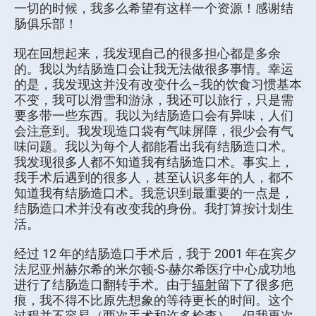
一切的时候，我多么希望有这样一个资源！感谢结
肠俱乐部！
现在回想起来，我发现自己的很多担心都是多余
的。我以为结肠造口会让我无法做很多事情。幸运
的是，我发现这并没有改变什么–我的饮食习惯基本
不变，我可以滑雪和游泳，我还可以旅行，只是需
要多带一些东西。我以为结肠造口会有异味，人们
会注意到。我发现造口袋有气味屏障，很少会有气
味问题。我以为每个人都能看出我有结肠造口术。
我发现很多人都不知道我有结肠造口术。事实上，
我手术后遇到的很多人，甚至认识多年的人，都不
知道我有结肠造口术。我意识到最重要的一点是，
结肠造口术并没有改变我的身份。我打算按计划生
活。
经过 12 年的结肠造口手术后，我于 2001 年在宾夕
法尼亚州赫尔希的米尔顿-S-赫尔希医疗中心成功地
进行了结肠造口翻转手术。由于
辐射
留下了很多疤
痕，我不得不比原先想象的等待更长的时间。这个
过程并不容易（两次手术和许多检查），但我再次