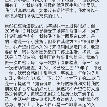
拥有了一个我信任和尊敬的优秀医生和护士团队。
我可以真诚地说，如果没有逆转手术，我本可以带
着结肠造口继续过充实的生活。
虽然在重新连接后的几年里我一直过得很好，但
2005 年 12 月我还是接受了肠穿孔修复手术。为了
让穿孔部位痊愈，我接受了临时回肠造口术。是
的，这是一个小挫折，但我在其他方面都很健康快
乐。我希望能在不久的将来撤销回肠造口术。最重
要的是，我并没有因为造口而停止生活。毕竟，生
活是自己创造的。我剩下的故事非常简单。我每年
做一次血检，每年做一次数字直肠检查，每三年做
一次结肠镜检查。我的手术已经过去 17 年了，每过
一年，我都会感到非常幸运。事实上，每年的 7 月
6 日，我都会 ”庆祝 ”一下。没什么大不了的……这只
是一个提醒自己拥有健康、美好的家庭和支持我的
朋友是多么幸运的好时机。虽然我不希望任何人遭
遇这种情况，但我意识到这次经历让我了解了自
己、生活中的优先事项以及身边的人，为此我心怀
感激。事实上，我认为自己是一个非常幸运的女