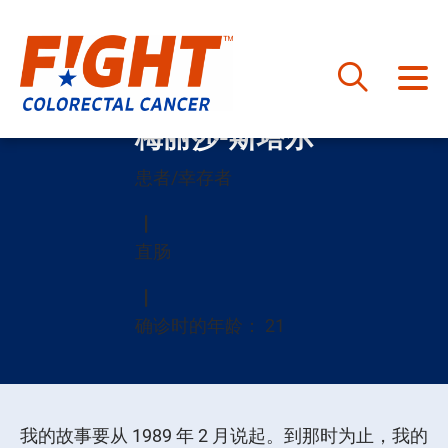
跳
梅丽莎-斯塔尔
至
内
患者/幸存者
容
直肠
确诊时的年龄： 21
我的故事要从 1989 年 2 月说起。到那时为止，我的