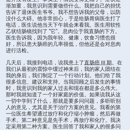
渐加重，我意识到需要做些什么。我把自己的担忧
告诉了退休医生爷爷。我不想告诉我的父母，以防
没什么大碍。他非常担心，于是给肠胃病医生打了
电话，医生说他当天下午就会来看我。医生用软性
乙状结肠镜找到了 ”它”。息肉位于我直肠的下方。
医生告诉我，因为我年轻、健康，饮食习惯也很
好，所以患大肠癌的几率很低，但他还是会对息肉
进行活检。
几天后，我接到电话，说我患上了
直肠癌 III 期
。在
我们从最初的震惊中缓过神来后，我的家人团结在
我的身后，我们制定了一个行动计划。他们给了我
很多信息、建议和支持。当我回顾之后发生的事情
时，我意识到我的家人过去和现在都是多么伟大。
那时我就知道了一个好家庭的价值。如果说我从这
一切中学到了什么，那就是要多问问题，多听听别
人的意见，尤其是关于治疗方案的意见。我看的第
一位医生希望通过放疗和化疗缩小肿瘤，然后再做
手术。第二种意见是先手术，再放疗和化疗。我决
定采用第二种方案。医生回答了我和家人的很多问