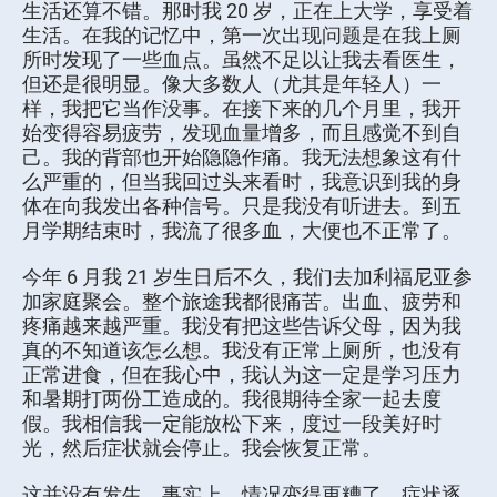
生活还算不错。那时我 20 岁，正在上大学，享受着
生活。在我的记忆中，第一次出现问题是在我上厕
所时发现了一些血点。虽然不足以让我去看医生，
但还是很明显。像大多数人（尤其是年轻人）一
样，我把它当作没事。在接下来的几个月里，我开
始变得容易疲劳，发现血量增多，而且感觉不到自
己。我的背部也开始隐隐作痛。我无法想象这有什
么严重的，但当我回过头来看时，我意识到我的身
体在向我发出各种信号。只是我没有听进去。到五
月学期结束时，我流了很多血，大便也不正常了。
今年 6 月我 21 岁生日后不久，我们去加利福尼亚参
加家庭聚会。整个旅途我都很痛苦。出血、疲劳和
疼痛越来越严重。我没有把这些告诉父母，因为我
真的不知道该怎么想。我没有正常上厕所，也没有
正常进食，但在我心中，我认为这一定是学习压力
和暑期打两份工造成的。我很期待全家一起去度
假。我相信我一定能放松下来，度过一段美好时
光，然后症状就会停止。我会恢复正常。
这并没有发生。事实上，情况变得更糟了。症状逐