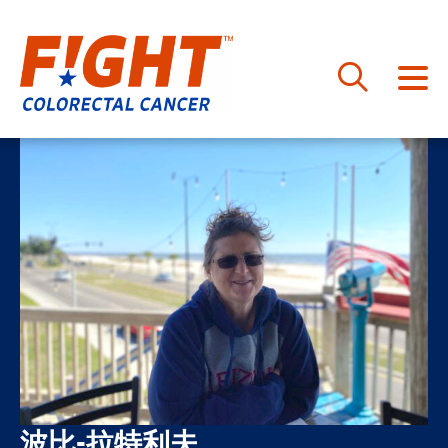
跳
至
内
容
波比-拉特利夫