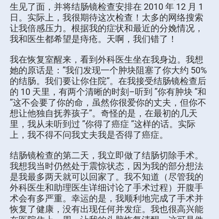
生见了面，并将结肠镜检查安排在 2010 年 12 月 1
日。实际上，我很期待这次检查！太多的网络搜索
让我倍感压力。根据我的症状和最近的分娩情况，
我和医生都希望是痔疮。天啊，我们错了！
我在恢复室醒来，看到外科医生坐在我身边。我想
她的原话是：”我们发现一个肿块阻塞了你大约 50%
的结肠。我们要让你住院”。在我接受结肠镜检查后
的 10 天里，有两个清晰的时刻–听到 ”你有肿块 ”和
”这不会要了你的命，虽然你很爱你的丈夫，但你不
想让他独自抚养孩子”。奇怪的是，在最初的几天
里，我从未听到过 ”你得了癌症 ”这样的话。实际
上，我不得不问我丈夫我是否得了癌症。
结肠镜检查的第二天，我立即做了结肠切除手术。
我想我当时仍然处于震惊状态，因为我的部分想法
是我最多两天就可以回家了。我不知道（尽管我的
外科医生和助理医生详细讨论了手术过程）开腹手
术会有多严重。幸运的是，我顺利地完成了手术并
恢复了健康，没有出现任何并发症。我也很高兴能