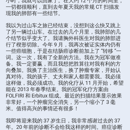
小时，我就可以回家了。在大约 12 个月的时间里，
一切都很顺利，直到去年夏天我的常规 CT 扫描发
现我的肺部有一些结节。
我以为过山车之旅已经结束，没想到这么快又跳上
了另一辆过山车。在过去的几个月里，我肺部的几
个结节似乎变大了。我请胸外科医生对我的肺部进
行了楔形切除。今年 9 月，我再次被证实体内仍有
一些癌细胞，于是在结肠癌诊断前加上了 ”转移 ”一
词。这一次，我有了全新的方法。我在为冠军做准
备。我一定要赢，而且我想把胜算往对我有利的方
向叠加。我换了主治医生，换了肿瘤专家，开始认
真对待。我的孩子、丈夫和家人都需要我。我必须
这样做，我必须成功。我的化疗从 11 月开始，希望
能在 2013 年春季结束。我的冠军化疗方案由
FOLFIRI 和 Erbitux 组成。最近的扫描结果显示效果
非常好，一个肿瘤完全消失，另一个缩小了 3 毫
米。值得高兴的事情还有很多！
我即将迎来我的 37 岁生日，我非常感谢过去的 37
年。20 年前的诊断不会给我这样的时间。癌症诊断