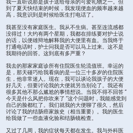
我一直听说那是孩子送给母亲的可爱礼物之一。但
到了夏天快结束的时候，我发现便血的频率越来越
高，我意识到是时候给医生打电话了。
我甚至没有家庭医生。我从不生病。甚至连流感都
没得过！大约有两个星期，我都在排练要对护士说
的话，以便雄辩地解释我的大便里有血。当我终于
打通电话时，护士问我是否可以马上过来。这不是
我期待的回答。这到底有多严重？
我去的那家家庭诊所有住院医生轮流值班。幸运的
是，那天碰巧给我看病的是一位三十多岁的住院医
生，他非常迷人。现在，我可以谈论我孩子的大便
好几天，但要讨论我的大便就另当别论了。我还有
很多其他不那么尴尬的事情想说。当我不得不回答 ”
今天是什么风把你吹来了 ”这个问题时，我能感觉到
自己的脸都红了。我们就我的大便聊了很久，然后
讨论了我的结肠癌家族史（相当重要）。我的医生
给我做了一些血液化验和结肠镜检查。
又过了几周，我的症状每天都在发生。我与外科医