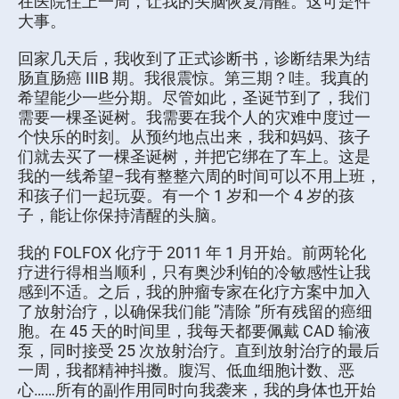
在医院住上一周，让我的头脑恢复清醒。这可是件
大事。
回家几天后，我收到了正式诊断书，诊断结果为结
肠直肠癌 IIIB 期。我很震惊。第三期？哇。我真的
希望能少一些分期。尽管如此，圣诞节到了，我们
需要一棵圣诞树。我需要在我个人的灾难中度过一
个快乐的时刻。从预约地点出来，我和妈妈、孩子
们就去买了一棵圣诞树，并把它绑在了车上。这是
我的一线希望–我有整整六周的时间可以不用上班，
和孩子们一起玩耍。有一个 1 岁和一个 4 岁的孩
子，能让你保持清醒的头脑。
我的 FOLFOX 化疗于 2011 年 1 月开始。前两轮化
疗进行得相当顺利，只有奥沙利铂的冷敏感性让我
感到不适。之后，我的肿瘤专家在化疗方案中加入
了放射治疗，以确保我们能 ”清除 ”所有残留的癌细
胞。在 45 天的时间里，我每天都要佩戴 CAD 输液
泵，同时接受 25 次放射治疗。直到放射治疗的最后
一周，我都精神抖擞。腹泻、低血细胞计数、恶
心……所有的副作用同时向我袭来，我的身体也开始