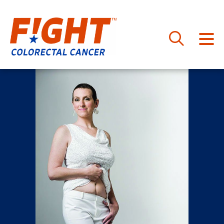
跳
至
内
容