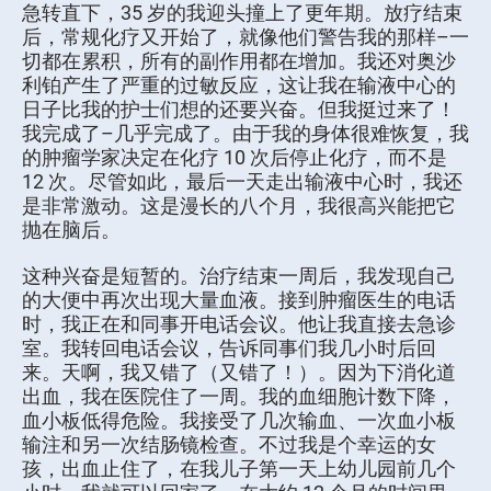
急转直下，35 岁的我迎头撞上了更年期。放疗结束
后，常规化疗又开始了，就像他们警告我的那样–一
切都在累积，所有的副作用都在增加。我还对奥沙
利铂产生了严重的过敏反应，这让我在输液中心的
日子比我的护士们想的还要兴奋。但我挺过来了！
我完成了–几乎完成了。由于我的身体很难恢复，我
的肿瘤学家决定在化疗 10 次后停止化疗，而不是
12 次。尽管如此，最后一天走出输液中心时，我还
是非常激动。这是漫长的八个月，我很高兴能把它
抛在脑后。
这种兴奋是短暂的。治疗结束一周后，我发现自己
的大便中再次出现大量血液。接到肿瘤医生的电话
时，我正在和同事开电话会议。他让我直接去急诊
室。我转回电话会议，告诉同事们我几小时后回
来。天啊，我又错了（又错了！）。因为下消化道
出血，我在医院住了一周。我的血细胞计数下降，
血小板低得危险。我接受了几次输血、一次血小板
输注和另一次结肠镜检查。不过我是个幸运的女
孩，出血止住了，在我儿子第一天上幼儿园前几个