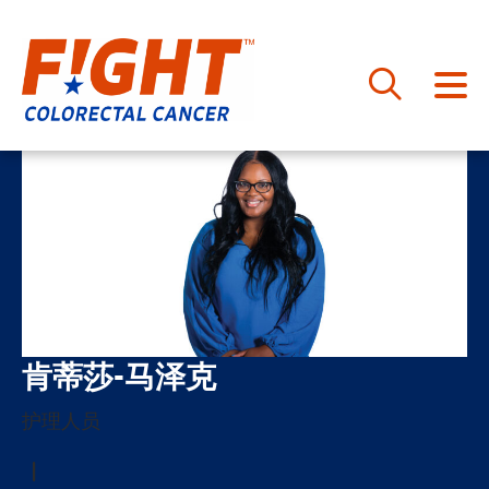
跳
至
内
容
肯蒂莎-马泽克
护理人员