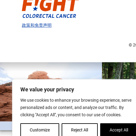
政策和免责声明
© 
We value your privacy
We use cookies to enhance your browsing experience, serve
personalized ads or content, and analyze our traffic. By
clicking "Accept All", you consent to our use of cookies.
Customize
Reject All
Accept All