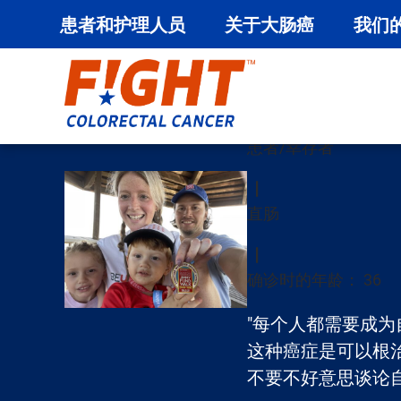
患者和护理人员
关于大肠癌
我们
蕾妮-
跳
至
内
患者/幸存者
容
直肠
确诊时的年龄： 36
"每个人都需要成
这种癌症是可以根
不要不好意思谈论