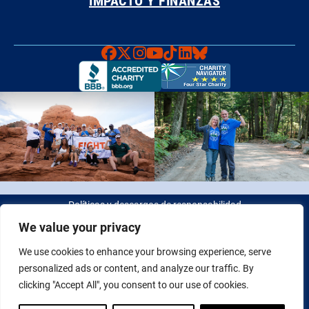
Faceboook
X
Instagram
YouTube
TikTok
LinkedIn
Bluesky
Políticas y descargos de responsabilidad
We value your privacy
© 2026 Fight Colorectal Cancer. Todos los derechos reservados.
We use cookies to enhance your browsing experience, serve
Identificación fiscal: 20-2622550
personalized ads or content, and analyze our traffic. By
clicking "Accept All", you consent to our use of cookies.