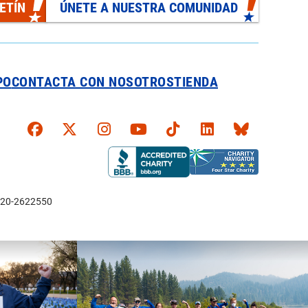
ETÍN
ÚNETE A NUESTRA COMUNIDAD
PO
CONTACTA CON NOSOTROS
TIENDA
Faceboook
X
Instagram
YouTube
TikTok
LinkedIn
Bluesky
l: 20-2622550