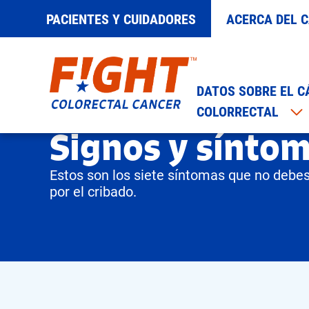
PACIENTES Y CUIDADORES
ACERCA DEL 
Saltar
al
DATOS SOBRE EL C
contenido
COLORRECTAL
Página de inicio
Acerca del cáncer colorrectal
Signos y sínto
Estos son los siete síntomas que no debe
por el cribado.