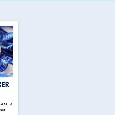
CER
za en el
asos