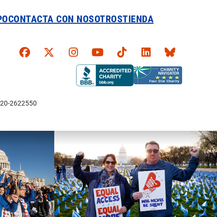
PO
CONTACTA CON NOSOTROS
TIENDA
Faceboook
X
Instagram
YouTube
TikTok
LinkedIn
Bluesky
l: 20-2622550