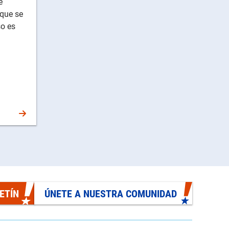
e
 que se
so es
ETÍN
ÚNETE A NUESTRA COMUNIDAD