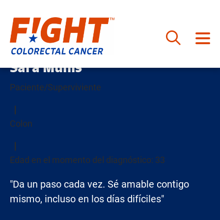
Saltar
Sara Munis
al
contenido
Paciente/Superviviente
Colon
Edad en el momento del diagnóstico: 33
"Da un paso cada vez. Sé amable contigo
mismo, incluso en los días difíciles"