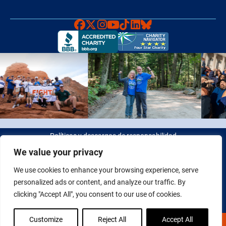
Faceboook
X
Instagram
YouTube
TikTok
LinkedIn
Bluesky
Políticas y descargos de responsabilidad
We value your privacy
© 2026 Fight Colorectal Cancer. Todos los derechos reservados.
We use cookies to enhance your browsing experience, serve
Identificación fiscal: 20-2622550
personalized ads or content, and analyze our traffic. By
clicking "Accept All", you consent to our use of cookies.
Customize
Reject All
Accept All