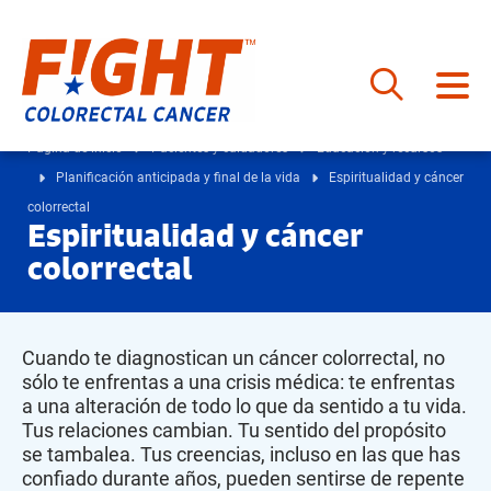
Saltar
al
Página de inicio
Pacientes y cuidadores
Educación y recursos
contenido
Planificación anticipada y final de la vida
Espiritualidad y cáncer
colorrectal
Espiritualidad y cáncer
colorrectal
Cuando te diagnostican un cáncer colorrectal, no
sólo te enfrentas a una crisis médica: te enfrentas
a una alteración de todo lo que da sentido a tu vida.
Tus relaciones cambian. Tu sentido del propósito
se tambalea. Tus creencias, incluso en las que has
confiado durante años, pueden sentirse de repente