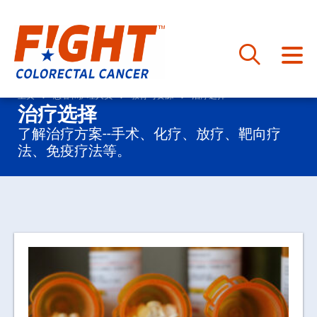
跳
至
主页
患者和护理人员
教育与资源
治疗选择
治疗选择
内
容
了解治疗方案--手术、化疗、放疗、靶向疗
法、免疫疗法等。