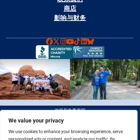
商店
影响与财务
Faceboook
X
Instagram
YouTube
TikTok
LinkedIn
Bluesky
政策和免责声明
We value your privacy
© 2026 Fight Colorectal Cancer 版权所有。 税务识别号（Tax
We use cookies to enhance your browsing experience, serve
ID）：20-2622550
personalized ads or content, and analyze our traffic. By