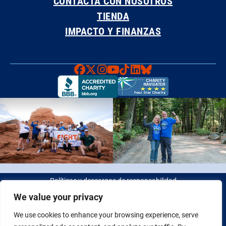
CONTACTA CON NOSOTROS
TIENDA
IMPACTO Y FINANZAS
Faceboook
X
Instagram
YouTube
TikTok
LinkedIn
Bluesky
Políticas y descargos de responsabilidad
We value your privacy
© 2026 Fight Colorectal Cancer. Todos los derechos reservados.
We use cookies to enhance your browsing experience, serve
Identificación fiscal: 20-2622550